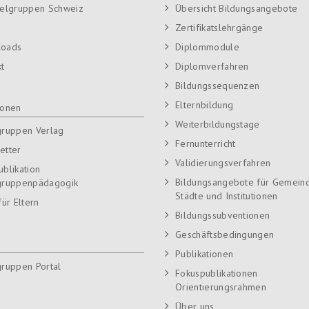
ielgruppen Schweiz
Übersicht Bildungsangebote
Zertifikatslehrgänge
loads
Diplommodule
kt
Diplomverfahren
Bildungssequenzen
Elternbildung
ionen
Weiterbildungstage
gruppen Verlag
Fernunterricht
etter
Validierungsverfahren
ublikation
Bildungsangebote für Gemein
gruppenpädagogik
Städte und Institutionen
für Eltern
Bildungssubventionen
Geschäftsbedingungen
Publikationen
gruppen Portal
Fokuspublikationen
Orientierungsrahmen
Über uns