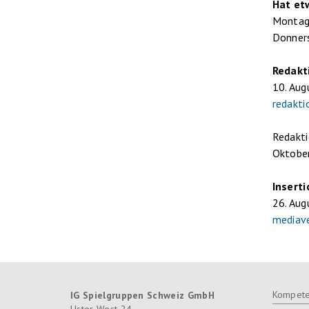
Hat et
Montag,
Donners
Redakt
10. Au
redakti
Redakti
Oktober
Inserti
26. Au
mediav
Kompete
IG Spielgruppen Schweiz GmbH
Uster West 24