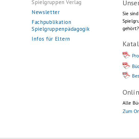
Unser
Spielgruppen Verlag
Newsletter
Sie sin
Spielgr
Fachpublikation
gehört?
Spielgruppenpädagogik
Infos für Eltern
Kata
Pro
Büc
Bes
Onli
Alle Bü
Zum On