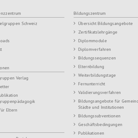
nzzentrum
Bildungszentrum
ielgruppen Schweiz
Übersicht Bildungsangebote
Zertifikatslehrgänge
loads
Diplommodule
kt
Diplomverfahren
Bildungssequenzen
Elternbildung
ionen
Weiterbildungstage
gruppen Verlag
Fernunterricht
etter
Validierungsverfahren
ublikation
Bildungsangebote für Gemein
gruppenpädagogik
Städte und Institutionen
für Eltern
Bildungssubventionen
Geschäftsbedingungen
Publikationen