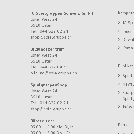
Kompete
IG Spielgruppen Schweiz GmbH
Uster West 24
IG Sp
8610
Uster
Tel.
044 822 02 21
Team
shop@spielgruppe.ch
Down
Konta
Bildungszentrum
Uster West 24
8610
Uster
Publikat
Tel.
044 822 04 35
bildung@spielgruppe.ch
Spiel
Newsl
SpielgruppenShop
Uster West 24
Fachp
8610
Uster
Spiel
Tel.
044 822 02 21
Infos 
shop@spielgruppe.ch
Bürozeiten:
Portal
09:00 - 16:00 Mo, Di, Mi
09:00 - 12:00 Do + Fr