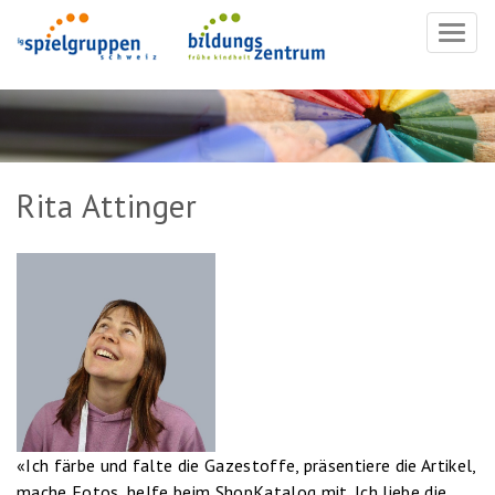
Navig
ein-/
Rita Attinger
«Ich färbe und falte die Gazestoffe, präsentiere die Artikel,
mache Fotos, helfe beim ShopKatalog mit. Ich liebe die