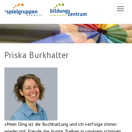
Navig
ein-/
Priska Burkhalter
«Mein Ding ist die Buchhaltung und ich verfolge immer
wieder mit Freude das bunte Treiben in unserem schönen