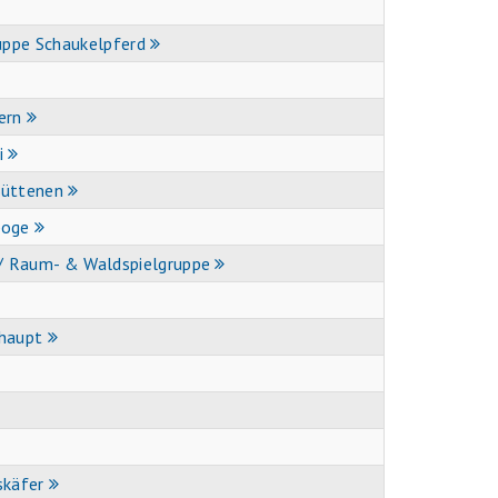
uppe Schaukelpferd
ern
i
Büttenen
boge
 / Raum- & Waldspielgruppe
haupt
skäfer