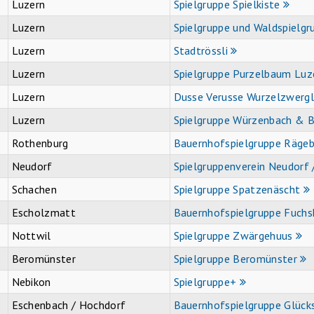
Luzern
Spielgruppe Spielkiste
Luzern
Spielgruppe und Waldspielgr
Luzern
Stadtrössli
Luzern
Spielgruppe Purzelbaum Luz
Luzern
Dusse Verusse Wurzelzwergl
Luzern
Spielgruppe Würzenbach & 
Rothenburg
Bauernhofspielgruppe Räge
Neudorf
Spielgruppenverein Neudorf
Schachen
Spielgruppe Spatzenäscht
Escholzmatt
Bauernhofspielgruppe Fuchs
Nottwil
Spielgruppe Zwärgehuus
Beromünster
Spielgruppe Beromünster
Nebikon
Spielgruppe+
Eschenbach / Hochdorf
Bauernhofspielgruppe Glück