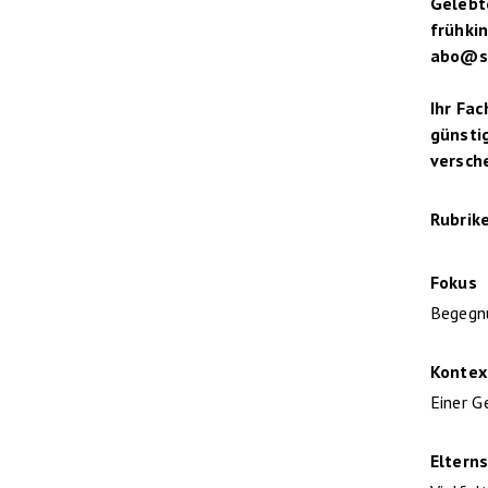
Gelebte
frühkin
abo@sp
Ihr Fa
günstig
versch
Rubrik
Fokus
Begegn
Kontex
Einer G
Elterns