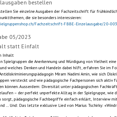
lausgaben bestellen
stellen Sie einzelne Ausgaben der Fachzeitschrift für frühkindli
unktthemen, die sie besonders interessieren:
ielgruppenshop.ch/Fachzeitschrift-FBBE-Einzelausgabe/20-00
abe 05/2023
alt statt Einfalt
 Inhalt
n Spielgruppen die Anerkennung und Würdigung von Vielheit eine
 und welches Denken und Handeln dabei hilft, erfahren Sie im Fo
 Antidiskriminierungspädagogin Miram Nadimi Amin, wie sich Diskri
uppen versteckt und wie pädagogische Fachpersonen sich aktiv fü
en können. Ausserdem: Diversität unter pädagogischen Fachkräft
elaufen – der perfekt unperfekte Alltag in der Spielgruppe, wie 
 sorgt, pädagogische Fachbegriffe einfach erklärt, Interview m
nd … Und: Das letzte exklusive Lied von Marius Tschirky: «Windr