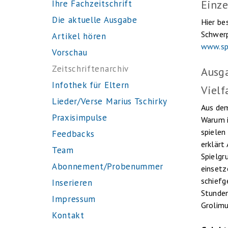
Einze
Ihre Fachzeitschrift
Die aktuelle Ausgabe
Hier be
Schwerp
Artikel hören
www.sp
Vorschau
Zeitschriftenarchiv
Ausg
Infothek für Eltern
Vielf
Lieder/Verse Marius Tschirky
Aus dem
Praxisimpulse
Warum i
spielen
Feedbacks
erklärt
Team
Spielgr
Abonnement/Probenummer
einsetz
schiefg
Inserieren
Stunden
Impressum
Grolimu
Kontakt