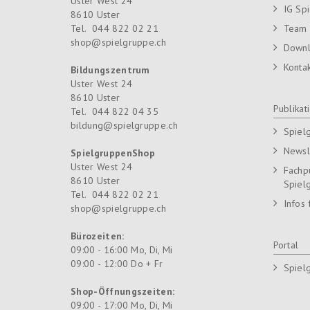
Uster West 24
IG Sp
8610
Uster
Tel.
044 822 02 21
Team
shop@spielgruppe.ch
Down
Konta
Bildungszentrum
Uster West 24
8610
Uster
Publikat
Tel.
044 822 04 35
bildung@spielgruppe.ch
Spiel
Newsl
SpielgruppenShop
Uster West 24
Fachp
8610
Uster
Spiel
Tel.
044 822 02 21
Infos 
shop@spielgruppe.ch
Bürozeiten:
Portal
09:00 - 16:00 Mo, Di, Mi
09:00 - 12:00 Do + Fr
Spiel
Shop-Öffnungszeiten:
09:00 - 17:00 Mo, Di, Mi