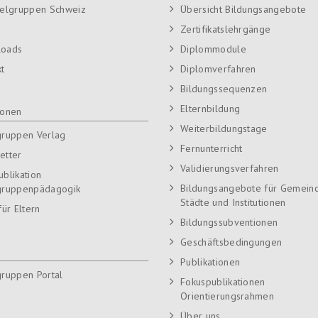
ielgruppen Schweiz
Übersicht Bildungsangebote
Zertifikatslehrgänge
loads
Diplommodule
kt
Diplomverfahren
Bildungssequenzen
Elternbildung
ionen
Weiterbildungstage
gruppen Verlag
Fernunterricht
etter
Validierungsverfahren
ublikation
Bildungsangebote für Gemein
gruppenpädagogik
Städte und Institutionen
für Eltern
Bildungssubventionen
Geschäftsbedingungen
Publikationen
gruppen Portal
Fokuspublikationen
Orientierungsrahmen
Über uns