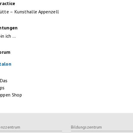
ractice
ütte – Kunsthalle Appenzell
htungen
in ich …
Forum
talon
 Das
pps
uppen Shop
nzzentrum
Bildungszentrum