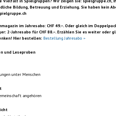
 Vielfalt in Spielgruppen? Wir zeigen sie: spielgruppe.ch, I
dliche Bildung, Betreuung und Erziehung. Sie haben kein Ab
ielgruppe.ch
chmagazin im Jahresabo: CHF 49.–. Oder gleich im Doppelpac
er: 2-Jahresabo für CHF 88.–. Erzählen Sie es weiter oder gl
enken! Hier bestellen:
Bestellung Jahresabo
en und Leseproben
ungen unter Menschen
t
emeinschaft angehören
icht