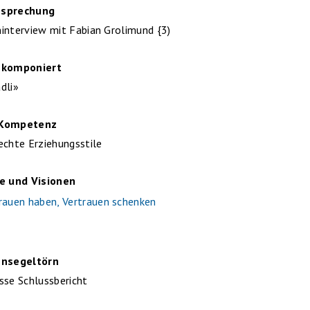
sprechung
interview mit Fabian Grolimund {3)
 komponiert
dli»
 Kompetenz
echte Erziehungsstile
re und Visionen
rauen haben, Vertrauen schenken
ensegeltörn
sse Schlussbericht