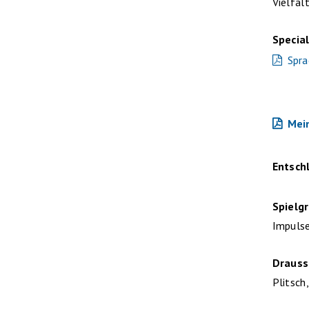
Vielfal
Specia
Spra
Mein
Entsch
Spielg
Impulse
Draus
Plitsch,