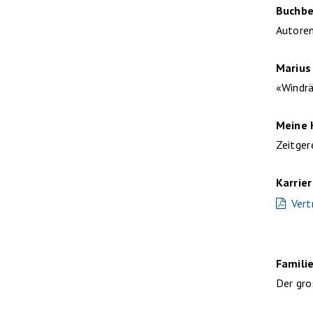
Buchbe
Autoren
Marius
«Windrä
Meine
Zeitger
Karrie
Vert
Famili
Der gro