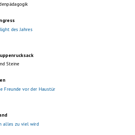
denpädagogik
ngress
light des Jahres
ruppenrucksack
nd Steine
sen
e Freunde vor der Haustür
and
 alles zu viel wird