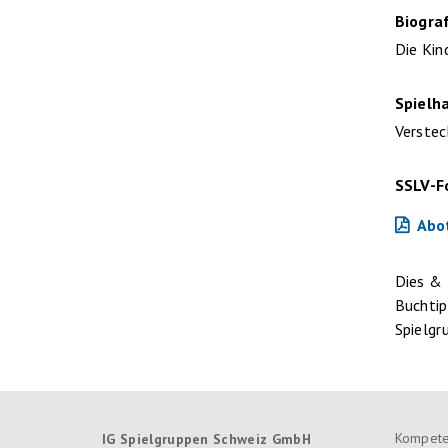
Biogra
Die Kin
Spielh
Verstec
SSLV-
Abo
Dies &
Buchti
Spielgr
Kompete
IG Spielgruppen Schweiz GmbH