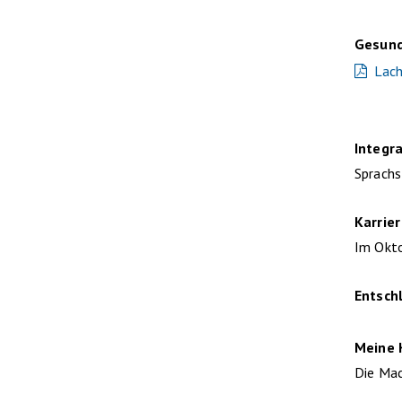
Gesund
Lach
Integr
Sprachs
Karrie
Im Okto
Entsch
Meine
Die Ma