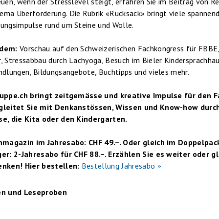
euen, wenn der Stresslevel steigt, erfahren Sie im Beitrag von R
ma Überforderung. Die Rubrik «Rucksack» bringt viele spannend
ungsimpulse rund um Steine und Wolle.
rdem:
Vorschau auf den Schweizerischen Fachkongress für FBBE,
, Stressabbau durch Lachyoga, Besuch im Bieler Kindersprachhaus
ndlungen, Bildungsangebote, Buchtipps und vieles mehr.
ruppe.ch bringt zeitgemässe und kreative Impulse für den 
gleitet Sie mit Denkanstössen, Wissen und Know-how durchs
se, die Kita oder den Kindergarten.
chmagazin im Jahresabo: CHF 49.–. Oder gleich im Doppelpac
er: 2-Jahresabo für CHF 88.–. Erzählen Sie es weiter oder gl
enken! Hier bestellen:
Bestellung Jahresabo
en und Leseproben