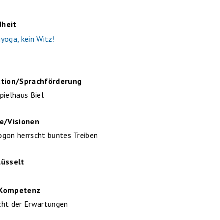
heit
yoga, kein Witz!
ation/Sprachförderung
pielhaus Biel
re/Visionen
gon herrscht buntes Treiben
lüsselt
 Kompetenz
cht der Erwartungen