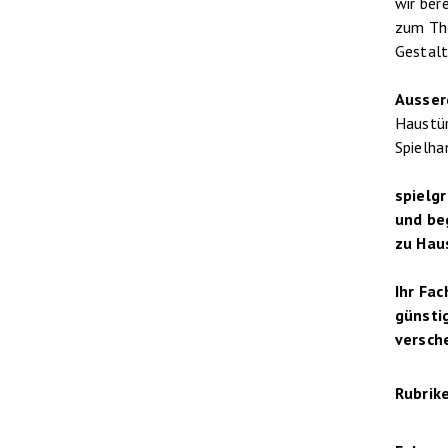
wir ber
zum The
Gestalt
Ausse
Haustür
Spielha
spielg
und be
zu Hau
Ihr Fa
günstig
versch
Rubrik