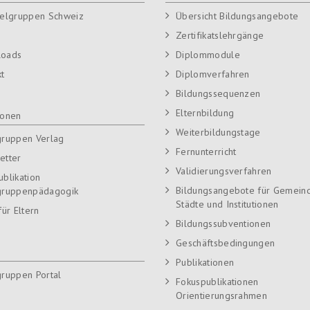
ielgruppen Schweiz
Übersicht Bildungsangebote
Zertifikatslehrgänge
loads
Diplommodule
kt
Diplomverfahren
Bildungssequenzen
Elternbildung
ionen
Weiterbildungstage
gruppen Verlag
Fernunterricht
etter
Validierungsverfahren
ublikation
Bildungsangebote für Gemein
gruppenpädagogik
Städte und Institutionen
für Eltern
Bildungssubventionen
Geschäftsbedingungen
Publikationen
gruppen Portal
Fokuspublikationen
Orientierungsrahmen