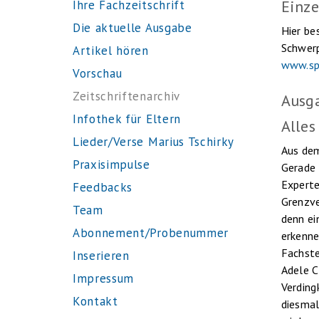
Einze
Ihre Fachzeitschrift
Die aktuelle Ausgabe
Hier be
Schwerp
Artikel hören
www.sp
Vorschau
Zeitschriftenarchiv
Ausg
Infothek für Eltern
Alles
Lieder/Verse Marius Tschirky
Aus dem
Praxisimpulse
Gerade 
Experte
Feedbacks
Grenzve
Team
denn ei
Abonnement/Probenummer
erkenne
Fachste
Inserieren
Adele Ca
Impressum
Verding
Kontakt
diesmal