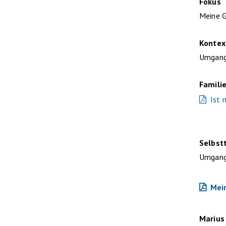
Fokus
Meine G
Kontex
Umgang
Famili
Ist 
Selbst
Umgang 
Mein
Marius