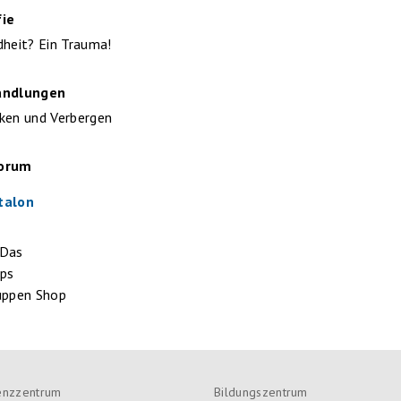
fie
dheit? Ein Trauma!
andlungen
ken und Verbergen
Forum
talon
 Das
pps
uppen Shop
nzzentrum
Bildungszentrum