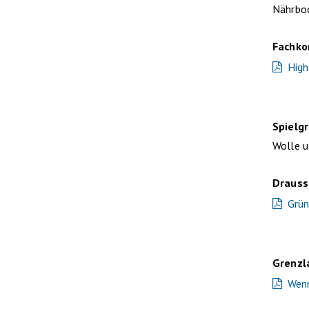
Nährbo
Fachko
High
Spielg
Wolle u
Draus
Grün
Grenzl
Wenn