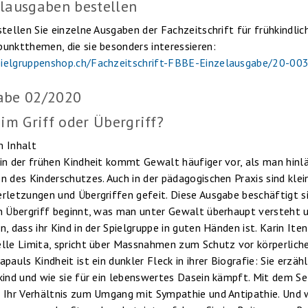
lausgaben bestellen
stellen Sie einzelne Ausgaben der Fachzeitschrift für frühkindli
unktthemen, die sie besonders interessieren:
ielgruppenshop.ch/Fachzeitschrift-FBBE-Einzelausgabe/20-00
abe 02/2020
 im Griff oder Übergriff?
 Inhalt
in der frühen Kindheit kommt Gewalt häufiger vor, als man hinlä
n des Kinderschutzes. Auch in der pädagogischen Praxis sind klei
rletzungen und Übergriffen gefeit. Diese Ausgabe beschäftigt s
n Übergriff beginnt, was man unter Gewalt überhaupt versteht 
n, dass ihr Kind in der Spielgruppe in guten Händen ist. Karin Ite
lle Limita, spricht über Massnahmen zum Schutz vor körperlich
pauls Kindheit ist ein dunkler Fleck in ihrer Biografie: Sie erzähl
kind und wie sie für ein lebenswertes Dasein kämpft. Mit dem Se
 Ihr Verhältnis zum Umgang mit Sympathie und Antipathie. Und w