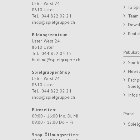
Uster West 24
IG Sp
8610
Uster
Tel.
044 822 02 21
Team
shop@spielgruppe.ch
Down
Konta
Bildungszentrum
Uster West 24
8610
Uster
Publikat
Tel.
044 822 04 35
bildung@spielgruppe.ch
Spiel
Newsl
SpielgruppenShop
Uster West 24
Fachp
8610
Uster
Spiel
Tel.
044 822 02 21
Infos 
shop@spielgruppe.ch
Bürozeiten:
Portal
09:00 - 16:00 Mo, Di, Mi
09:00 - 12:00 Do + Fr
Spiel
Shop-Öffnungszeiten: