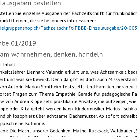
lausgaben bestellen
stellen Sie einzelne Ausgaben der Fachzeitschrift für frühkindli
unktthemen, die sie besonders interessieren:
ielgruppenshop.ch/Fachzeitschrift-FBBE-Einzelausgabe/20-00
abe 01/2019
sam wahrnehmen, denken, handeln
 Inhalt
keitslehrer Lienhard Valentin erklärt uns, was Achtsamkeit bed
iert und was sie bewirkt. Denn da gibt es doch auch Missverständ
 von Autorin Marion Sontheim feststellt. Und Familientherapeut
rtet Fragen zum Thema Empathie. Gerade für pädagogische Fac
ew von Andrea Kippe sehr praktikable Ansätze, die aufzeigen, wie
uppe oder Kita gelebt werden kann. Kindermusiker Marius Tschirk
nd philosophiert über achtsame Dachsmütter. Ab sofort schreibt 
uppe.ch eine Kolumne.
em: Die Macht unserer Gedanken, Mathe-Rucksack, Waldbaden, S