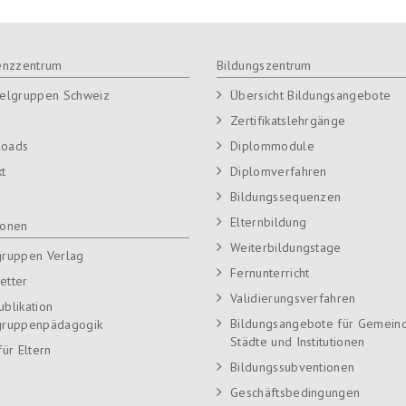
nzzentrum
Bildungszentrum
ielgruppen Schweiz
Übersicht Bildungsangebote
Zertifikatslehrgänge
loads
Diplommodule
kt
Diplomverfahren
Bildungssequenzen
Elternbildung
ionen
Weiterbildungstage
gruppen Verlag
Fernunterricht
etter
Validierungsverfahren
ublikation
Bildungsangebote für Gemein
gruppenpädagogik
Städte und Institutionen
für Eltern
Bildungssubventionen
Geschäftsbedingungen