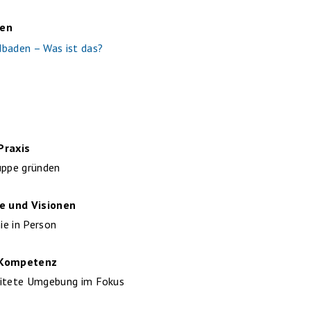
sen
baden – Was ist das?
Praxis
uppe gründen
re und Visionen
e in Person
 Kompetenz
eitete Umgebung im Fokus