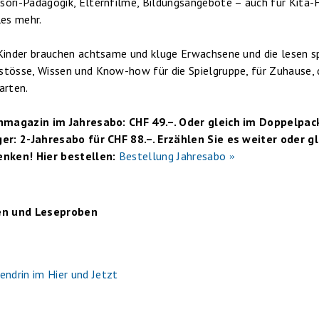
ori-Pädagogik, Elternfilme, Bildungsangebote – auch für Kita-
les mehr.
Kinder brauchen achtsame und kluge Erwachsene und die lesen sp
tösse, Wissen und Know-how für die Spielgruppe, für Zuhause, d
arten.
chmagazin im Jahresabo: CHF 49.–. Oder gleich im Doppelpac
er: 2-Jahresabo für CHF 88.–. Erzählen Sie es weiter oder gl
enken! Hier bestellen:
Bestellung Jahresabo
en und Leseproben
endrin im Hier und Jetzt