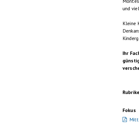
Montess
und vie
Kleine 
Denkans
Kinderg
Ihr Fa
günstig
versch
Rubrik
Fokus
Mitt