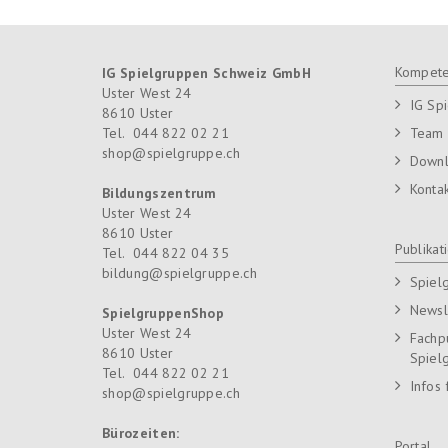
Kompete
IG Spielgruppen Schweiz GmbH
Uster West 24
IG Sp
8610
Uster
Tel.
044 822 02 21
Team
shop@spielgruppe.ch
Down
Konta
Bildungszentrum
Uster West 24
8610
Uster
Publikat
Tel.
044 822 04 35
bildung@spielgruppe.ch
Spiel
Newsl
SpielgruppenShop
Uster West 24
Fachp
8610
Uster
Spiel
Tel.
044 822 02 21
Infos 
shop@spielgruppe.ch
Bürozeiten:
Portal