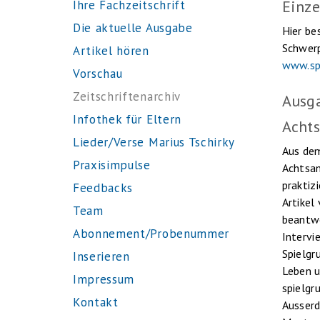
Einze
Ihre Fachzeitschrift
Die aktuelle Ausgabe
Hier be
Schwerp
Artikel hören
www.sp
Vorschau
Zeitschriftenarchiv
Ausg
Infothek für Eltern
Acht
Lieder/Verse Marius Tschirky
Aus dem
Praxisimpulse
Achtsam
praktiz
Feedbacks
Artikel
Team
beantwo
Abonnement/Probenummer
Intervi
Spielgr
Inserieren
Leben u
Impressum
spielgr
Kontakt
Ausserd