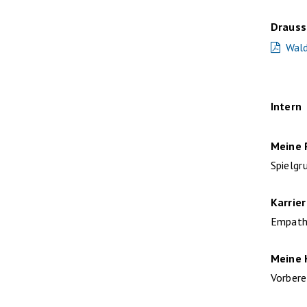
Draus
Wald
Intern
Meine 
Spielgr
Karrie
Empathi
Meine
Vorber