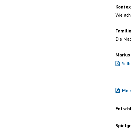
Kontex
Wie ac
Famili
Die Ma
Marius
Selb
Mein
Entsch
Spielg