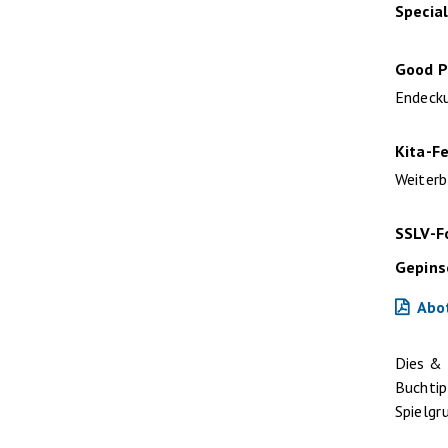
Specia
Good P
Endeck
Kita-F
Weiterb
SSLV-
Gepins
Abo
Dies &
Buchti
Spielgr