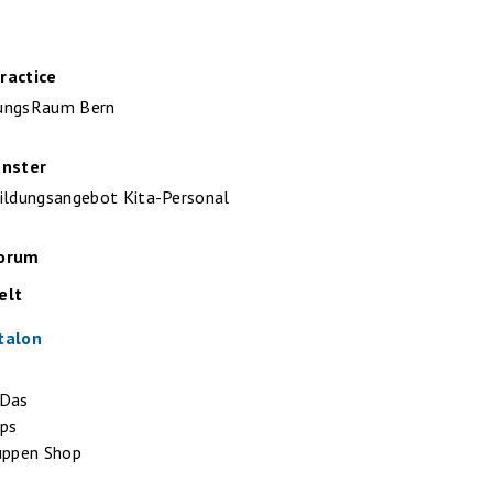
l
ractice
ungsRaum Bern
enster
ildungsangebot Kita-Personal
Forum
elt
talon
 Das
pps
uppen Shop