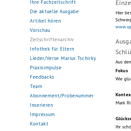
Einze
Ihre Fachzeitschrift
Die aktuelle Ausgabe
Hier be
Schwerp
Artikel hören
www.sp
Vorschau
Zeitschriftenarchiv
Ausg
Infothek für Eltern
Schlü
Lieder/Verse Marius Tschirky
Aus dem
Praxisimpulse
Fokus
Feedbacks
Wie glü
Team
Kontex
Abonnement/Probenummer
Mark Ri
Inserieren
Impressum
Glücks
Kontakt
Ihr sc