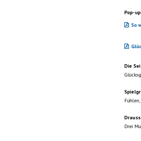
Pop-up
So 
Glüc
Die Sei
Glücksg
Spielg
Fühlen,
Draus
Drei Mu