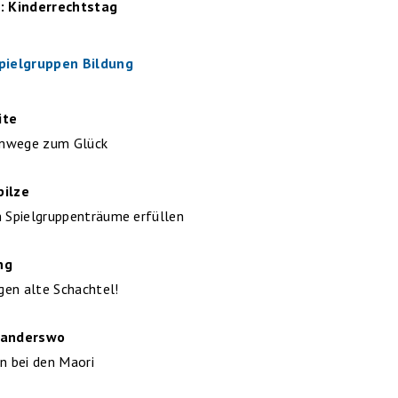
l: Kinderrechtstag
Spielgruppen Bildung
ite
mwege zum Glück
pilze
h Spielgruppenträume erfüllen
ng
en alte Schachtel!
 anderswo
in bei den Maori