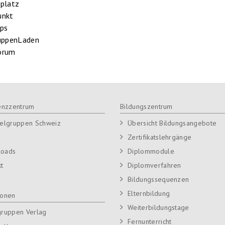
rplatz
unkt
pps
ruppenLaden
orum
nzzentrum
Bildungszentrum
ielgruppen Schweiz
Übersicht Bildungsangebote
Zertifikatslehrgänge
loads
Diplommodule
kt
Diplomverfahren
Bildungssequenzen
Elternbildung
ionen
Weiterbildungstage
gruppen Verlag
Fernunterricht