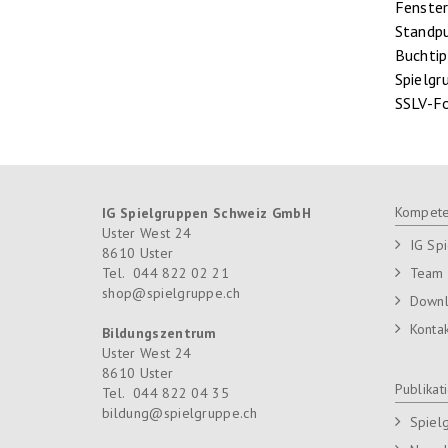
Fenste
Standp
Buchti
Spielg
SSLV-F
Kompete
IG Spielgruppen Schweiz GmbH
Uster West 24
IG Sp
8610
Uster
Tel.
044 822 02 21
Team
shop@spielgruppe.ch
Down
Konta
Bildungszentrum
Uster West 24
8610
Uster
Publikat
Tel.
044 822 04 35
bildung@spielgruppe.ch
Spiel