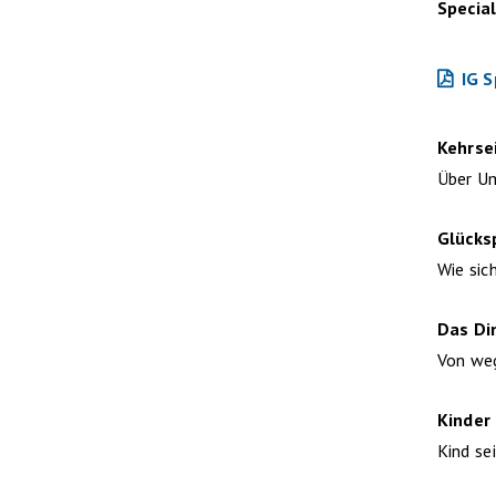
Specia
IG 
Kehrse
Über U
Glücks
Wie sic
Das Di
Von weg
Kinder
Kind se