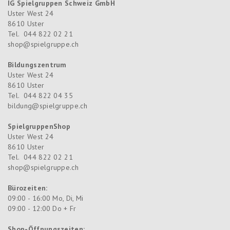
IG Spielgruppen Schweiz GmbH
Uster West 24
8610
Uster
Tel.
044 822 02 21
shop@spielgruppe.ch
Bildungszentrum
Uster West 24
8610
Uster
Tel.
044 822 04 35
bildung@spielgruppe.ch
SpielgruppenShop
Uster West 24
8610
Uster
Tel.
044 822 02 21
shop@spielgruppe.ch
Bürozeiten:
09:00 - 16:00 Mo, Di, Mi
09:00 - 12:00 Do + Fr
Shop-Öffnungszeiten: