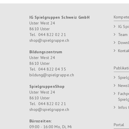
Kompete
IG Spielgruppen Schweiz GmbH
Uster West 24
IG Sp
8610
Uster
Tel.
044 822 02 21
Team
shop@spielgruppe.ch
Down
Konta
Bildungszentrum
Uster West 24
8610
Uster
Publikat
Tel.
044 822 04 35
bildung@spielgruppe.ch
Spiel
Newsl
SpielgruppenShop
Uster West 24
Fachp
8610
Uster
Spiel
Tel.
044 822 02 21
Infos 
shop@spielgruppe.ch
Bürozeiten:
Portal
09:00 - 16:00 Mo, Di, Mi