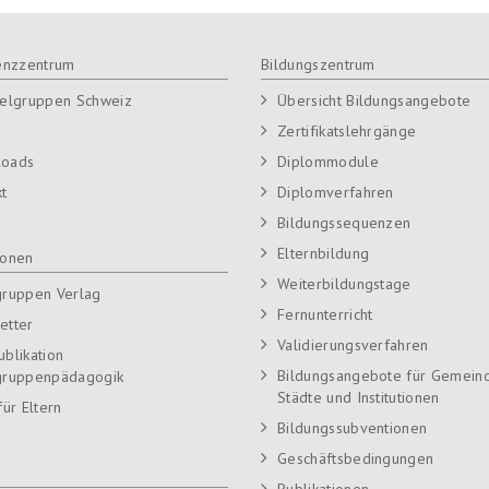
nzzentrum
Bildungszentrum
ielgruppen Schweiz
Übersicht Bildungsangebote
Zertifikatslehrgänge
loads
Diplommodule
kt
Diplomverfahren
Bildungssequenzen
Elternbildung
ionen
Weiterbildungstage
gruppen Verlag
Fernunterricht
etter
Validierungsverfahren
ublikation
Bildungsangebote für Gemein
gruppenpädagogik
Städte und Institutionen
für Eltern
Bildungssubventionen
Geschäftsbedingungen
Publikationen