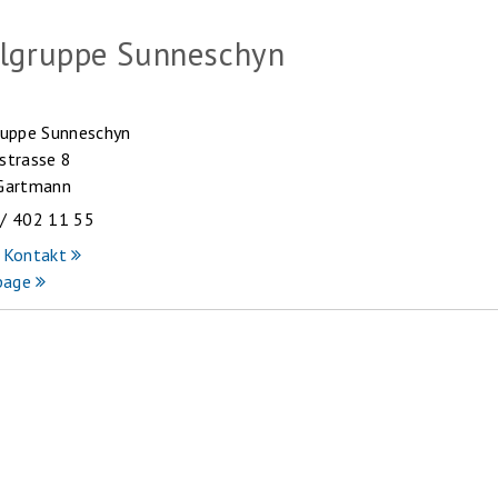
elgruppe Sunneschyn
ruppe Sunneschyn
strasse 8
 Gartmann
/ 402 11 55
 Kontakt
page